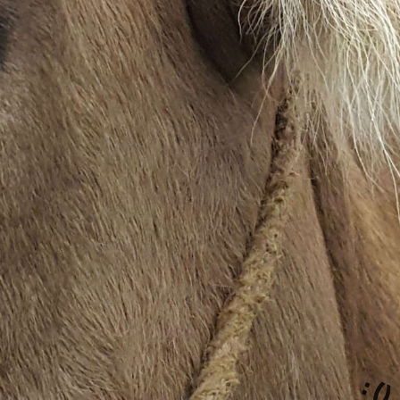
Monique Bisig
Tanja Rast
Dorothée Emmenegger
Gianna Räschle
Pia Aerne Weissbeck (Babypause)
Dora Bisig - Tschudi, beratende Funktion